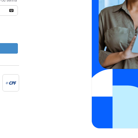
o ou senha
e-cpf