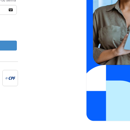
o ou senha
e-cpf