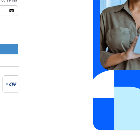
o ou senha
e-cpf