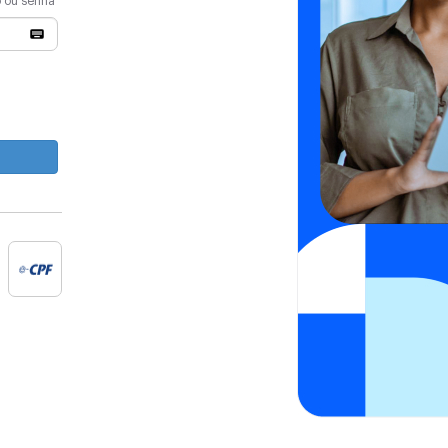
o ou senha
e-cpf