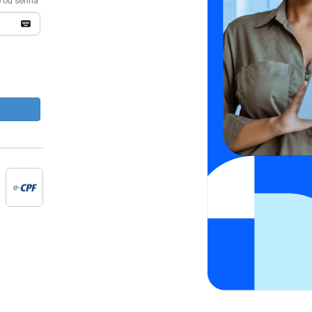
o ou senha
e-cpf